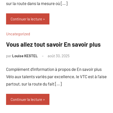
sur la route dans la mesure où […]
Continuer la lecture
Uncategorized
Vous allez tout savoir En savoir plus
par
Louise KESTEL
août 30, 2025
Aucun
commentaire
Complément d’information à propos de En savoir plus
Vélo aux talents variés par excellence, le VTC est à l’aise
partout, sur la route du fait […]
Continuer la lecture