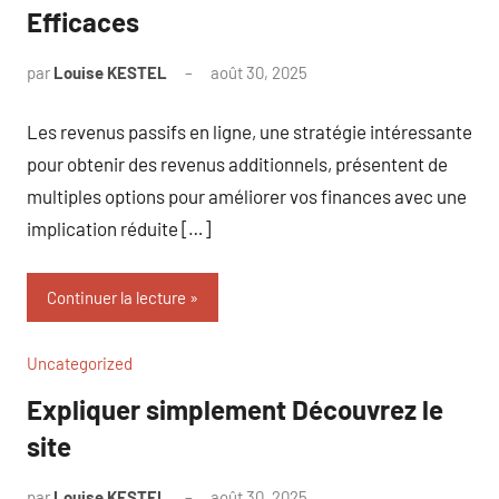
Efficaces
par
Louise KESTEL
août 30, 2025
Aucun
commentaire
Les revenus passifs en ligne, une stratégie intéressante
pour obtenir des revenus additionnels, présentent de
multiples options pour améliorer vos finances avec une
implication réduite […]
Continuer la lecture
Uncategorized
Expliquer simplement Découvrez le
site
par
Louise KESTEL
août 30, 2025
Aucun