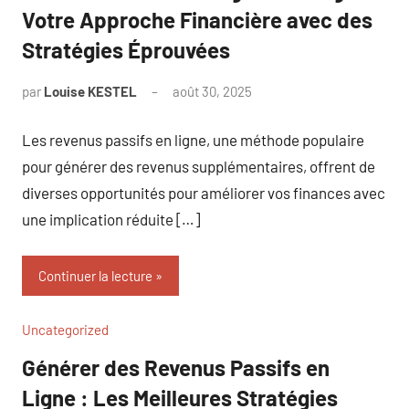
Votre Approche Financière avec des
Stratégies Éprouvées
par
Louise KESTEL
août 30, 2025
Aucun
commentaire
Les revenus passifs en ligne, une méthode populaire
pour générer des revenus supplémentaires, offrent de
diverses opportunités pour améliorer vos finances avec
une implication réduite […]
Continuer la lecture
Uncategorized
Générer des Revenus Passifs en
Ligne : Les Meilleures Stratégies