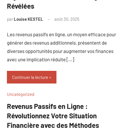
Révélées
par
Louise KESTEL
août 30, 2025
Aucun
commentaire
Les revenus passifs en ligne, un moyen efficace pour
générer des revenus additionnels, présentent de
diverses opportunités pour augmenter vos finances
avec une implication réduite […]
Continuer la lecture
Uncategorized
Revenus Passifs en Ligne :
Révolutionnez Votre Situation
Financière avec des Méthodes