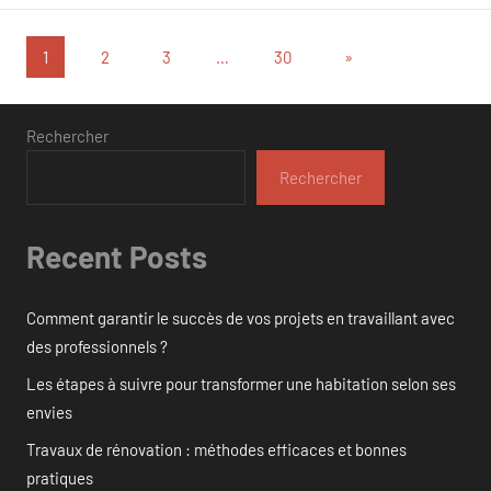
Pagination
Articles
1
2
3
…
30
»
suivants
des
publications
Rechercher
Rechercher
Recent Posts
Comment garantir le succès de vos projets en travaillant avec
des professionnels ?
Les étapes à suivre pour transformer une habitation selon ses
envies
Travaux de rénovation : méthodes efficaces et bonnes
pratiques