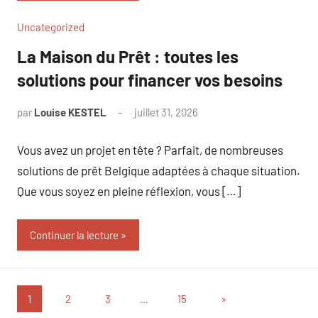
Uncategorized
La Maison du Prêt : toutes les
solutions pour financer vos besoins
par
Louise KESTEL
juillet 31, 2026
Aucun
commentaire
Vous avez un projet en tête ? Parfait, de nombreuses
solutions de prêt Belgique adaptées à chaque situation.
Que vous soyez en pleine réflexion, vous […]
Continuer la lecture
Pagination
Articles
1
2
3
…
15
»
suivants