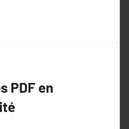
és PDF en
ité