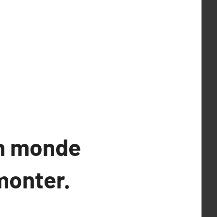
un monde
monter.