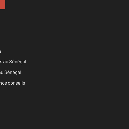
s
as au Sénégal
 au Sénégal
nos conseils