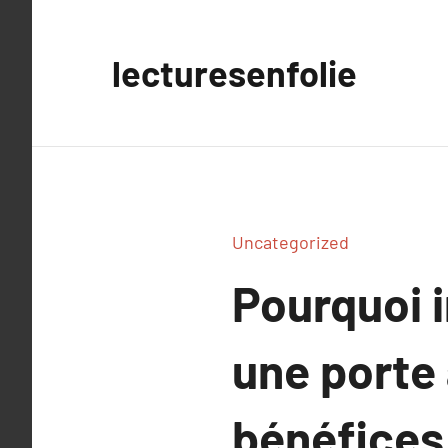
Aller
au
lecturesenfolie
contenu
Uncategorized
Pourquoi i
une porte 
bénéfices