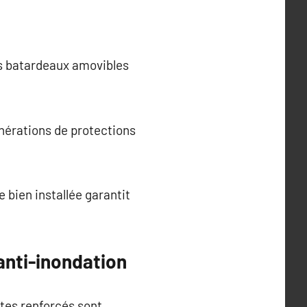
es batardeaux amovibles
nérations de protections
e bien installée garantit
anti-inondation
tes renforcés sont