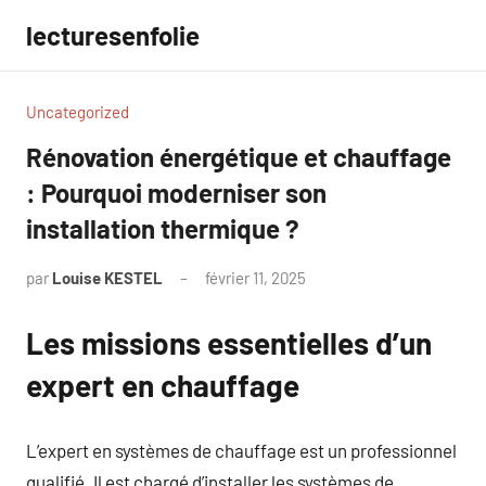
Aller
lecturesenfolie
au
contenu
Uncategorized
Rénovation énergétique et chauffage
: Pourquoi moderniser son
installation thermique ?
par
Louise KESTEL
février 11, 2025
Aucun
commentaire
Les missions essentielles d’un
expert en chauffage
L’expert en systèmes de chauffage est un professionnel
qualifié. Il est chargé d’installer les systèmes de