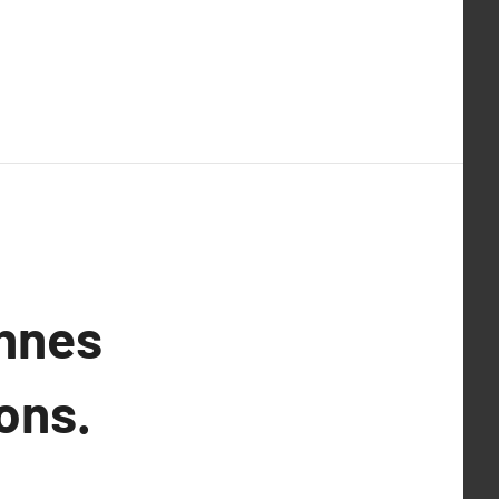
onnes
ions.