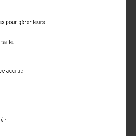
es pour gérer leurs
taille.
ce accrue.
é :