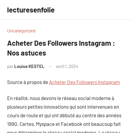
Aller
lecturesenfolie
au
contenu
Uncategorized
Acheter Des Followers Instagram :
Nos astuces
par
Louise KESTEL
avril 1, 2024
Aucun
commentaire
Source à propos de
Acheter Des Followers Instagram
En réalité, nous devons le réseau social moderne à
plusieurs petites innovations qui sont intervenues en
cours de route et qui ont débuté au centre des années
1990. Certes, Myspace et Facebook ont beaucoup fait
pour déterminer le réseau social moderne. Le réseau