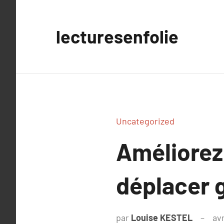
Aller
au
lecturesenfolie
contenu
Uncategorized
Améliorez
déplacer g
par
Louise KESTEL
avr