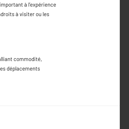
 important à l’expérience
roits à visiter ou les
 alliant commodité,
r les déplacements