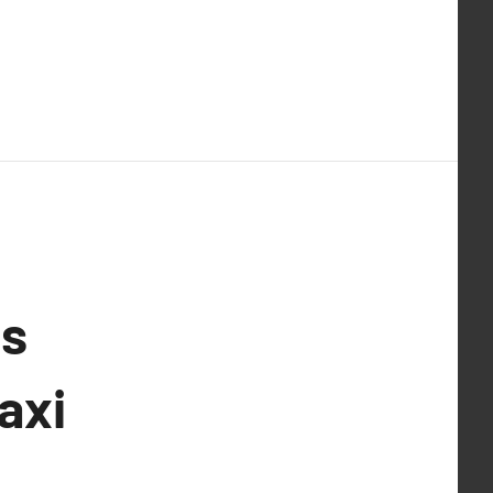
us
axi