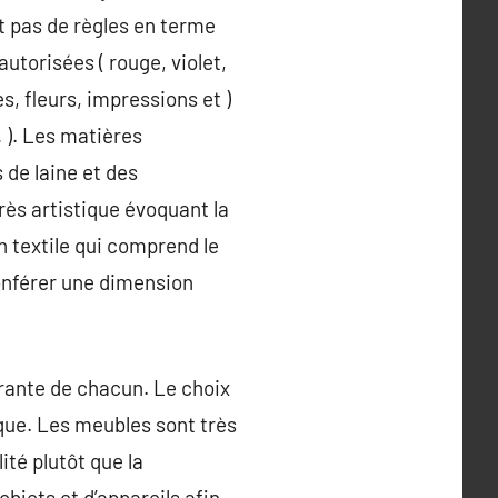
it pas de règles en terme
utorisées ( rouge, violet,
, fleurs, impressions et )
 ). Les matières
 de laine et des
rès artistique évoquant la
un textile qui comprend le
onférer une dimension
ourante de chacun. Le choix
ique. Les meubles sont très
ité plutôt que la
objets et d’appareils afin