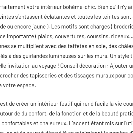
rfaitement votre intérieur bohème-chic. Bien qu’il n’y a
ntes s’entassent éclatantes et toutes les teintes sont a
e ou encore jaune ). Les motifs sont chargés ( broderies
ace importante ( plaids, couvertures, coussins, rideaux…
nnes se multiplient avec des taffetas en soie, des châles
s à des guirlandes lumineuses sur les murs. Un style t
éelle invitation au voyage ! Conseil décoration : Ajouter 
crocher des tapisseries et des tissages muraux pour c
à votre espace.
 est de créer un intérieur festif qui rend facile la vie c
utour de du confort, de la fonction et de la beauté prat
confortables et chaleureux. L’accent étant mis sur l’util
xe, ce style se veut dépouillé en minimisant le nombre d’