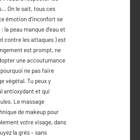
s… On le sait, tous ces
tte émotion d’inconfort se
 : la peau manque d’eau et
l contre les attaques ) est
changement est prompt, ne
d’adopter une accoutumance
 pourquoi ne pas faire
ge végétal. Tu peux y
l antioxydant et qui
idules. Le massage
echnique de makeup pour
plement votre visage, dans
uyez la grès – sans