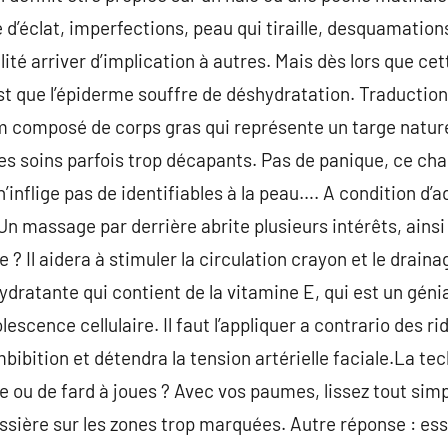
 d’éclat, imperfections, peau qui tiraille, desquamation
ilité arriver d’implication à autres. Mais dès lors que ce
st que l’épiderme souffre de déshydratation. Traduction
ilm composé de corps gras qui représente un targe nature
u les soins parfois trop décapants. Pas de panique, ce 
n’inflige pas de identifiables à la peau…. A condition 
Un massage par derrière abrite plusieurs intérêts, ainsi
 ? Il aidera à stimuler la circulation crayon et le draina
dratante qui contient de la vitamine E, qui est un génia
escence cellulaire. Il faut l’appliquer a contrario des r
bibition et détendra la tension artérielle faciale.La t
 ou de fard à joues ? Avec vos paumes, lissez tout sim
ussière sur les zones trop marquées. Autre réponse : ess