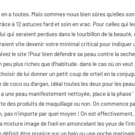
 en a toutes. Mais sommes-nous bien sûres qu’elles son
grâce à 12 astuces fard et soin en vrac. Pour celles qui l
ui qui seraient perdues dans le tourbillon de la beauté,
raient vite devenir votre minimal critical pour indiquer
uivez le site !Pour bien défendre sa peau contre la sech
peu plus riches que d’habitude. dans le cas où on veut
choisir de lui donner un petit coup de orteil en la conj
e de coco ou d’argan, idéal toutes les deux pour les pea
n a une peau manifestement nettoyée, place à la phase ‘ 
orte des produits de maquillage ou non. On commence p
n, pas n’importe par quel moyen ! On est effectivement, 
 mixture image de l’oeil en amoncelant les yeux de l’inté
l’on définit être propice sur un halo ou une poche matinale