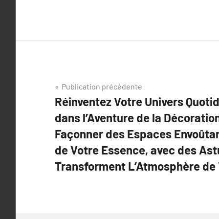
Navigation
Publication précédente
Réinventez Votre Univers Quoti
de
dans l’Aventure de la Décoration
l’article
Façonner des Espaces Envoûtan
de Votre Essence, avec des Ast
Transforment L’Atmosphère de 