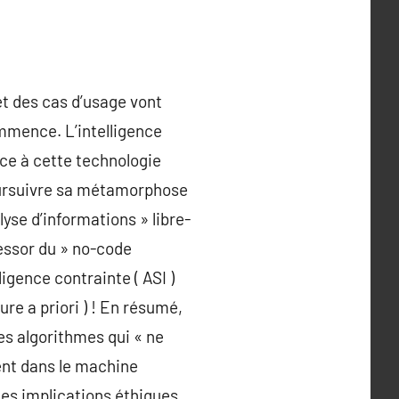
et des cas d’usage vont
ommence. L’intelligence
âce à cette technologie
 poursuivre sa métamorphose
lyse d’informations » libre-
’essor du » no-code
ligence contrainte ( ASI )
re a priori ) ! En résumé,
des algorithmes qui « ne
ment dans le machine
les implications éthiques