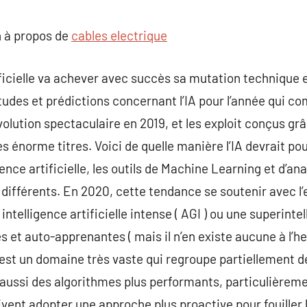
commentaire
 à propos de
cables electrique
tificielle va achever avec succès sa mutation technique 
tudes et prédictions concernant l’IA pour l’année qui c
lution spectaculaire en 2019, et les exploit conçus gr
les énorme titres. Voici de quelle manière l’IA devrait
ence artificielle, les outils de Machine Learning et d’ana
différents. En 2020, cette tendance se soutenir avec l
 intelligence artificielle intense ( AGI ) ou une superintel
et auto-apprenantes ( mais il n’en existe aucune à l’heu
lle est un domaine très vaste qui regroupe partiellement 
y a aussi des algorithmes plus performants, particulière
ivent adopter une approche plus proactive pour fouiller 