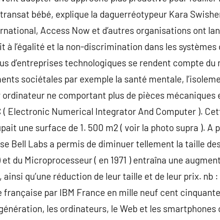
rs transat bébé, explique la daguerréotypeur Kara Swish
national, Access Now et d’autres organisations ont lan
it à l’égalité et la non-discrimination dans les systèmes
lus d’entreprises technologiques se rendent compte du
ents sociétales par exemple la santé mentale, l’isoleme
1er ordinateur ne comportant plus de pièces mécaniques e
AC ( Electronic Numerical Integrator And Computer ). 
ait une surface de 1. 500 m2 ( voir la photo supra ). A p
ise Bell Labs a permis de diminuer tellement la taille des
 ) et du Microprocesseur ( en 1971 ) entraîna une augmen
insi qu’une réduction de leur taille et de leur prix. nb : :
e française par IBM France en mille neuf cent cinquante 
génération, les ordinateurs, le Web et les smartphones 