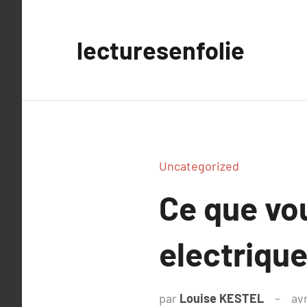
Aller
au
lecturesenfolie
contenu
Uncategorized
Ce que vou
electriqu
par
Louise KESTEL
avr