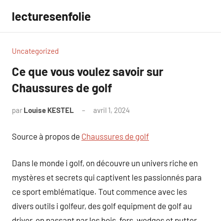
Aller
lecturesenfolie
au
contenu
Uncategorized
Ce que vous voulez savoir sur
Chaussures de golf
par
Louise KESTEL
avril 1, 2024
Aucun
commentaire
Source à propos de
Chaussures de golf
Dans le monde i golf, on découvre un univers riche en
mystères et secrets qui captivent les passionnés para
ce sport emblématique. Tout commence avec les
divers outils i golfeur, des golf equipment de golf au
driver, en passant par les bois, fers, wedges et putter,