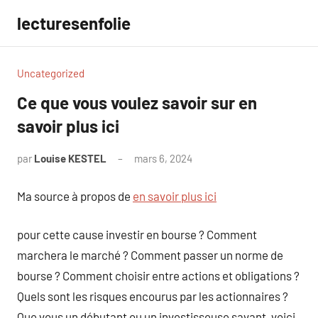
Aller
lecturesenfolie
au
contenu
Uncategorized
Ce que vous voulez savoir sur en
savoir plus ici
par
Louise KESTEL
mars 6, 2024
Aucun
commentaire
Ma source à propos de
en savoir plus ici
pour cette cause investir en bourse ? Comment
marchera le marché ? Comment passer un norme de
bourse ? Comment choisir entre actions et obligations ?
Quels sont les risques encourus par les actionnaires ?
Que vous un débutant ou un investisseuse savant, voici