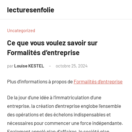
Aller
lecturesenfolie
au
contenu
Uncategorized
Ce que vous voulez savoir sur
Formalités d’entreprise
par
Louise KESTEL
octobre 25, 2024
Aucun
commentaire
Plus d’informations à propos de
Formalités d’entreprise
De la jour d’une idée à l’immatriculation d’une
entreprise, la création d’entreprise englobe l’ensemble
des opérations et des échelons indispensables et
nécessaires pour commencer une force indépendante.
Egalement appelé plan d’affaires, le société plan