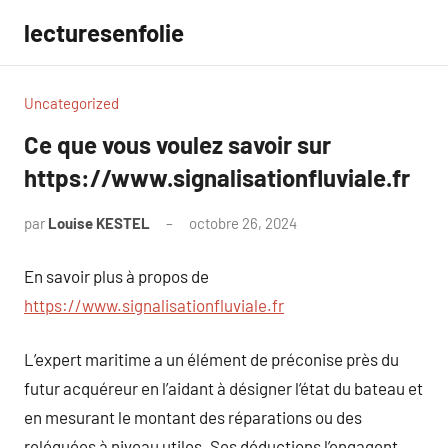
Aller
lecturesenfolie
au
contenu
Uncategorized
Ce que vous voulez savoir sur
https://www.signalisationfluviale.fr
par
Louise KESTEL
octobre 26, 2024
Aucun
commentaire
En savoir plus à propos de
https://www.signalisationfluviale.fr
L’expert maritime a un élément de préconise près du
futur acquéreur en l’aidant à désigner l’état du bateau et
en mesurant le montant des réparations ou des
reléguées à niveau utiles. Ses déductions l’engagent.