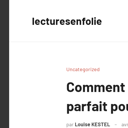
Aller
au
lecturesenfolie
contenu
Uncategorized
Comment c
parfait p
par
Louise KESTEL
avr