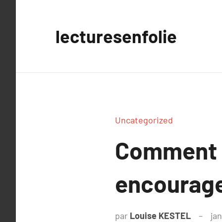
Aller
au
lecturesenfolie
contenu
Uncategorized
Comment ch
encourager
par
Louise KESTEL
ja