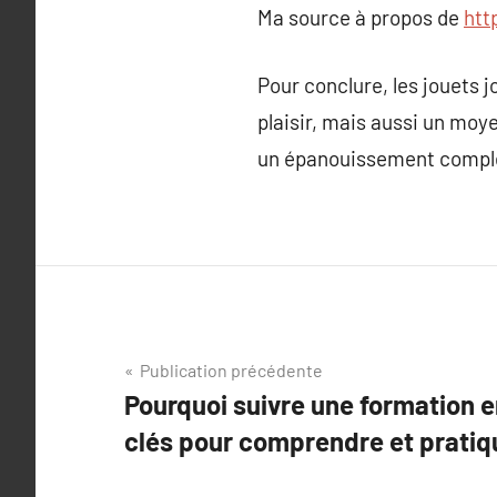
Ma source à propos de
htt
Pour conclure, les jouets 
plaisir, mais aussi un moy
un épanouissement complet
Navigation
Publication précédente
Pourquoi suivre une formation 
de
clés pour comprendre et pratiq
l’article