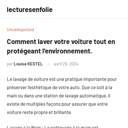
Aller
lecturesenfolie
au
contenu
Uncategorized
Comment laver votre voiture tout en
protégeant l’environnement.
par
Louise KESTEL
avril 29, 2024
Aucun
commentaire
Le lavage de voiture est une pratique importante pour
préserver l’esthétique de votre auto. Que ce soit à la
main ou dans une station de lavage automatique, il
existe de multiples façons pour assurer que votre
voiture reste propre et brillante.
Lavage à la Main : Le nettoyage à la main est