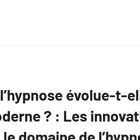
’hypnose évolue-t-ell
erne ? : Les innovat
 le domaine de l’hypn