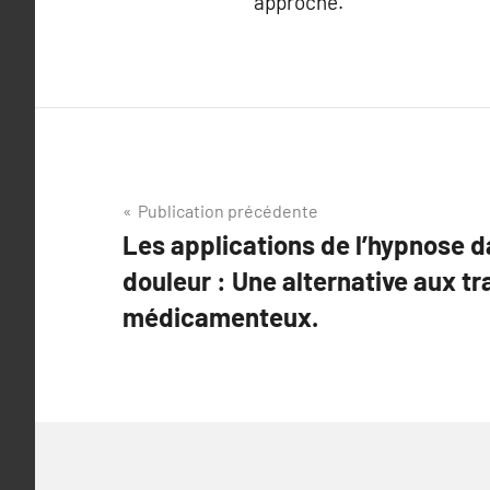
approche.
Navigation
Publication précédente
Les applications de l’hypnose da
de
douleur : Une alternative aux t
l’article
médicamenteux.