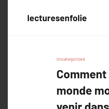
Aller
au
lecturesenfolie
contenu
Uncategorized
Comment l
monde mod
venir dans