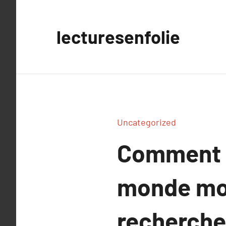
Aller
au
lecturesenfolie
contenu
Uncategorized
Comment l
monde mod
recherche 