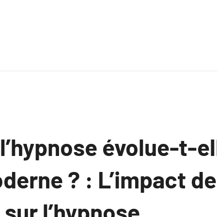
’hypnose évolue-t-ell
erne ? : L’impact de
sur l’hypnose.