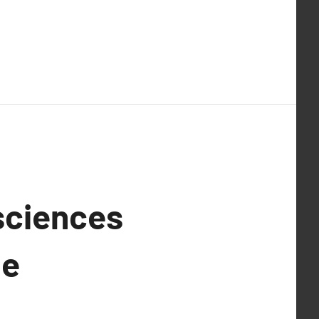
osciences
ue