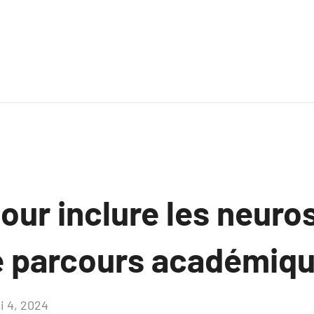
our inclure les neur
e parcours académiq
i 4, 2024
Aucun