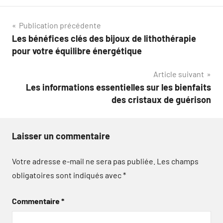
Navigation
Publication précédente
Les bénéfices clés des bijoux de lithothérapie
de
pour votre équilibre énergétique
l’article
Article suivant
Les informations essentielles sur les bienfaits
des cristaux de guérison
Laisser un commentaire
Votre adresse e-mail ne sera pas publiée.
Les champs
obligatoires sont indiqués avec
*
Commentaire
*