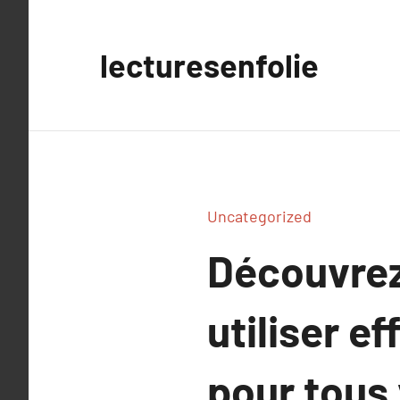
Aller
au
lecturesenfolie
contenu
Uncategorized
Découvrez
utiliser e
pour tous 