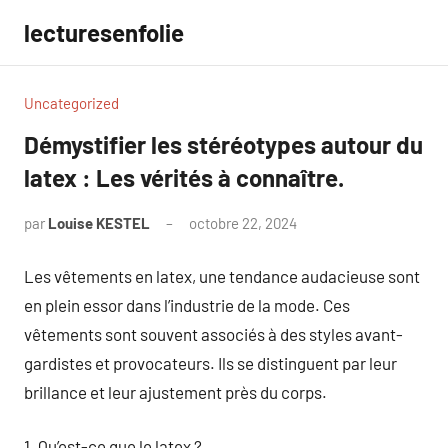
Aller
lecturesenfolie
au
contenu
Uncategorized
Démystifier les stéréotypes autour du
latex : Les vérités à connaître.
par
Louise KESTEL
octobre 22, 2024
Aucun
commentaire
Les vêtements en latex, une tendance audacieuse sont
en plein essor dans l’industrie de la mode. Ces
vêtements sont souvent associés à des styles avant-
gardistes et provocateurs. Ils se distinguent par leur
brillance et leur ajustement près du corps.
1. Qu’est-ce que le latex ?