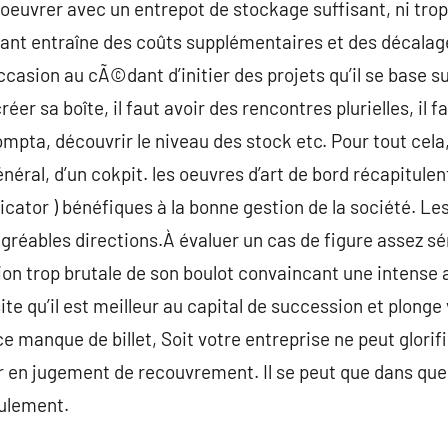
 oeuvrer avec un entrepot de stockage suffisant, ni trop
rtant entraîne des coûts supplémentaires et des décala
casion au cÃ©dant d’initier des projets qu’il se base s
créer sa boîte, il faut avoir des rencontres plurielles, il 
ompta, découvrir le niveau des stock etc. Pour tout cela,
néral, d’un cokpit. les oeuvres d’art de bord récapitulent
icator ) bénéfiques à la bonne gestion de la société. 
gréables directions.À évaluer un cas de figure assez sér
on trop brutale de son boulot convaincant une intense
te qu’il est meilleur au capital de succession et plonge
ce manque de billet, Soit votre entreprise ne peut glori
r en jugement de recouvrement. Il se peut que dans que
oulement.