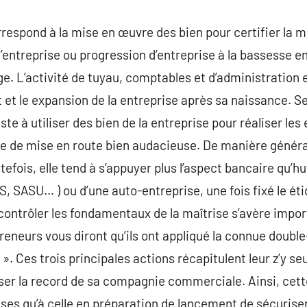
rrespond à la mise en œuvre des bien pour certifier la m
entreprise ou progression d’entreprise à la bassesse en
ège. L’activité de tuyau, comptables et d’administration 
et le expansion de la entreprise après sa naissance. Sel
ste à utiliser des bien de la entreprise pour réaliser le
ue de mise en route bien audacieuse. De manière général
efois, elle tend à s’appuyer plus l’aspect bancaire qu’hu
S, SASU… ) ou d’une auto-entreprise, une fois fixé le éti
ntrôler les fondamentaux de la maîtrise s’avère impor
eneurs vous diront qu’ils ont appliqué la connue double
Ces trois principales actions récapitulent leur z’y se
ser la record de sa compagnie commerciale. Ainsi, cett
ises qu’à celle en préparation de lancement de sécuriser