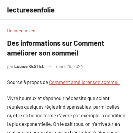
Aller
lecturesenfolie
au
contenu
Uncategorized
Des informations sur Comment
améliorer son sommeil
par
Louise KESTEL
mars 26, 2024
Aucun
commentaire
Source à propos de
Comment améliorer son sommeil
Vivre heureux et s’épanouir nécessite que soient
réunies quelques règles indispensables. parmi celles-
ci, être en bonne forme s’avère par exemple la condition
la plus exponentielle. On le sait tous, on n’arrive à rien
réaliser lorsqu’on n’est pas en très intimité. Pour ceci,