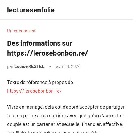
Aller
lecturesenfolie
au
contenu
Uncategorized
Des informations sur
https://lerosebonbon.re/
par
Louise KESTEL
avril 10, 2024
Aucun
commentaire
Texte de référence à propos de
https://lerosebonbon.re/
Vivre en ménage, cela est d’abord accepter de partager
tout ou partie de sa carrière avec quelqu’un d’autre. Le
couple est un partenariat sexuelle, financier, affective,
familiale. Les couples qui peuvent sont à la