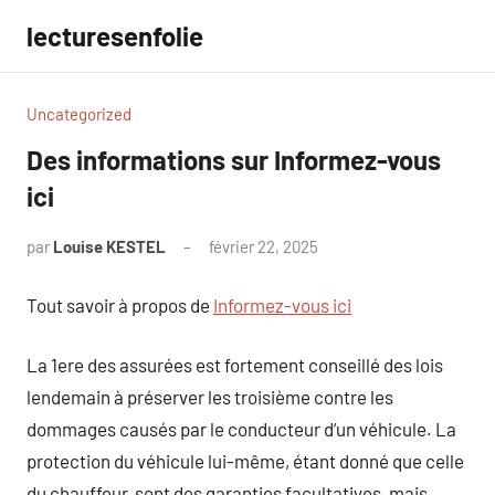
Aller
lecturesenfolie
au
contenu
Uncategorized
Des informations sur Informez-vous
ici
par
Louise KESTEL
février 22, 2025
Aucun
commentaire
Tout savoir à propos de
Informez-vous ici
La 1ere des assurées est fortement conseillé des lois
lendemain à préserver les troisième contre les
dommages causés par le conducteur d’un véhicule. La
protection du véhicule lui-même, étant donné que celle
du chauffeur, sont des garanties facultatives, mais