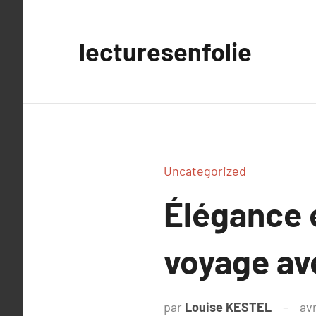
Aller
au
lecturesenfolie
contenu
Uncategorized
Élégance 
voyage av
par
Louise KESTEL
avr