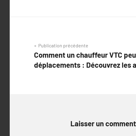
Navigation
Publication précédente
Comment un chauffeur VTC peut
de
déplacements : Découvrez les 
l’article
Laisser un comment