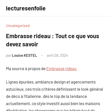
Aller
lecturesenfolie
au
contenu
Uncategorized
Embrasse rideau : Tout ce que vous
devez savoir
par
Louise KESTEL
avril 28, 2024
Aucun
commentaire
Ma source à propos de
Embrasse rideau
Lignes épurées, ambiance design et agencements
astucieux, ces trois critères définissent le look général
de déco à l’italienne. dès le top de la tendance
actuellement, ce style investit aussi bien les maisons
d’habitation, les showrooms que les hôtels haut de