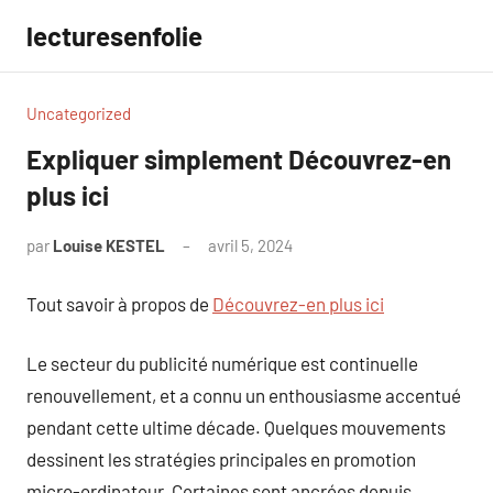
Aller
lecturesenfolie
au
contenu
Uncategorized
Expliquer simplement Découvrez-en
plus ici
par
Louise KESTEL
avril 5, 2024
Aucun
commentaire
Tout savoir à propos de
Découvrez-en plus ici
Le secteur du publicité numérique est continuelle
renouvellement, et a connu un enthousiasme accentué
pendant cette ultime décade. Quelques mouvements
dessinent les stratégies principales en promotion
micro-ordinateur. Certaines sont ancrées depuis