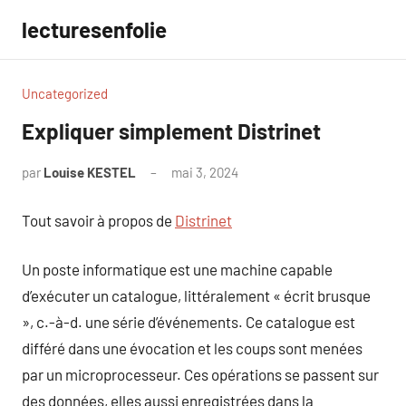
Aller
lecturesenfolie
au
contenu
Uncategorized
Expliquer simplement Distrinet
par
Louise KESTEL
mai 3, 2024
Aucun
commentaire
Tout savoir à propos de
Distrinet
Un poste informatique est une machine capable
d’exécuter un catalogue, littéralement « écrit brusque
», c.-à-d. une série d’événements. Ce catalogue est
différé dans une évocation et les coups sont menées
par un microprocesseur. Ces opérations se passent sur
des données, elles aussi enregistrées dans la