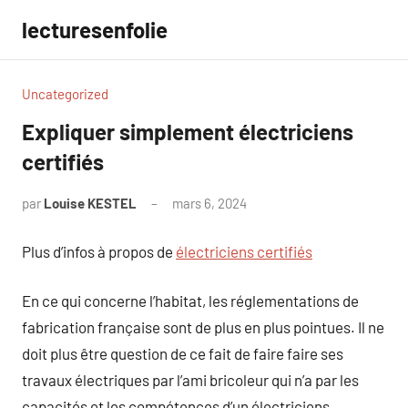
Aller
lecturesenfolie
au
contenu
Uncategorized
Expliquer simplement électriciens
certifiés
par
Louise KESTEL
mars 6, 2024
Aucun
commentaire
Plus d’infos à propos de
électriciens certifiés
En ce qui concerne l’habitat, les réglementations de
fabrication française sont de plus en plus pointues. Il ne
doit plus être question de ce fait de faire faire ses
travaux électriques par l’ami bricoleur qui n’a par les
capacités et les compétences d’un électriciens