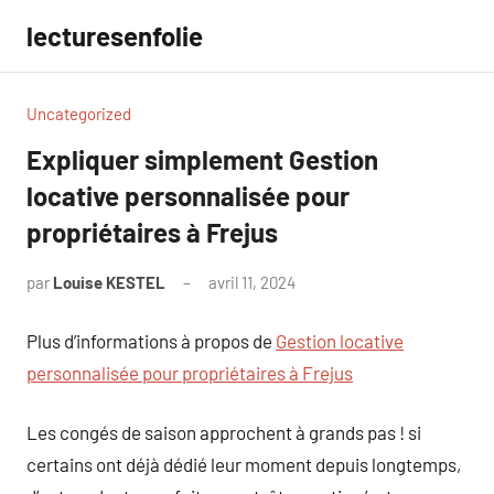
Aller
lecturesenfolie
au
contenu
Uncategorized
Expliquer simplement Gestion
locative personnalisée pour
propriétaires à Frejus
par
Louise KESTEL
avril 11, 2024
Aucun
commentaire
Plus d’informations à propos de
Gestion locative
personnalisée pour propriétaires à Frejus
Les congés de saison approchent à grands pas ! si
certains ont déjà dédié leur moment depuis longtemps,