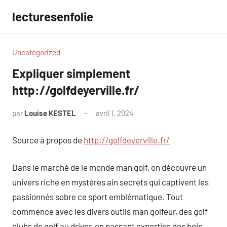
Aller
lecturesenfolie
au
contenu
Uncategorized
Expliquer simplement
http://golfdeyerville.fr/
par
Louise KESTEL
avril 1, 2024
Aucun
commentaire
Source à propos de
http://golfdeyerville.fr/
Dans le marché de le monde man golf, on découvre un
univers riche en mystères ain secrets qui captivent les
passionnés sobre ce sport emblématique. Tout
commence avec les divers outils man golfeur, des golf
clubs de golf au driver, en passant expertise des bois,