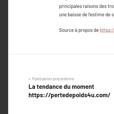
principales raisons des tr
une baisse de l’estime de 
Source à propos de
https:
Navigation
Publication précédente
La tendance du moment
de
https://pertedepoids4u.com/
l’article