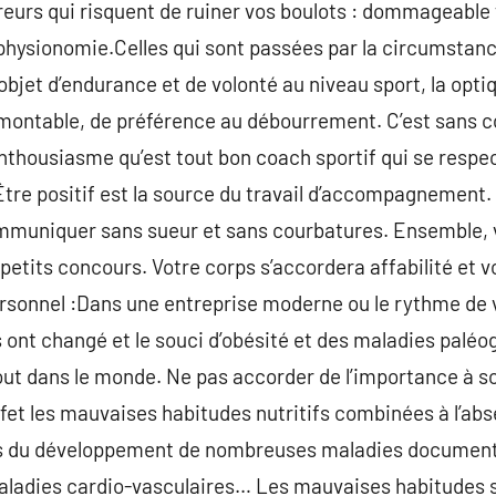
eurs qui risquent de ruiner vos boulots : dommageable 
hysionomie.Celles qui sont passées par la circumstance
 objet d’endurance et de volonté au niveau sport, la opt
ontable, de préférence au débourrement. C’est sans 
enthousiasme qu’est tout bon coach sportif qui se respec
Être positif est la source du travail d’accompagnement. 
communiquer sans sueur et sans courbatures. Ensemble, 
etits concours. Votre corps s’accordera affabilité et v
ersonnel :Dans une entreprise moderne ou le rythme de v
 ont changé et le souci d’obésité et des maladies paléo
 dans le monde. Ne pas accorder de l’importance à son
ffet les mauvaises habitudes nutritifs combinées à l’abs
es du développement de nombreuses maladies documents
 maladies cardio-vasculaires… Les mauvaises habitudes 