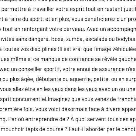
 permettre à travailler votre esprit tout en restant justi
 à faire du sport, et en plus, vous bénéficierez d’un p
tout en renforçant votre cerveau. Avec un accompagna
tivités sans dangers. Boxe, zumba, escalade ou bodybui
 toutes vos disciplines !Il est vrai que l’image véhiculée
ques même si ce manque de confiance se révèle gauche
vec un conseiller sportif, votre ennui de assurance n’as 
e ou plus âgée, débutante ou aguerrie, petite, ou en sur
ous allez être en les yeux dans les yeux avec un ou une
sprit concurrentiel.Imaginez que vous venez de franchir 
 première fois. Vous voici désormais face à divers appar
ng. Par où entreprendre de ? À quoi servent tous ces a
 mouchoir tapis de course ? Faut-il aborder par le canote