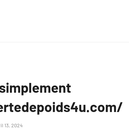
 simplement
ertedepoids4u.com/
il 13, 2024
Aucun