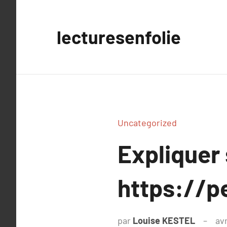
Aller
au
lecturesenfolie
contenu
Uncategorized
Expliquer
https://p
par
Louise KESTEL
avr