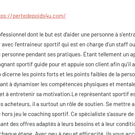
commentaire
tps://pertedepoids4u.com/
fessionnel dont le but est d’aider une personne à s’entr
vec l’entraineur sportif qui est en charge d’un staff ou d
 personne pendant ses pratiques. Étant tellement un ap
nant sportif guide pour et appuie son client afin qu’il
o dicerne les points forts et les points faibles de la per
ant à dynamiser les compétences physiques et mentales d
et à entretenir sa motivation.Le représentant sportif est
 acheteurs, il a surtout un rôle de soutien. Se mettre a
tre hors jeu le coaching sportif. Ce spécialiste s’assure 
t des offres adaptés à leurs besoins et à leur conditi
chaque étape. Avec peu à peu et efficacité, ils vous a