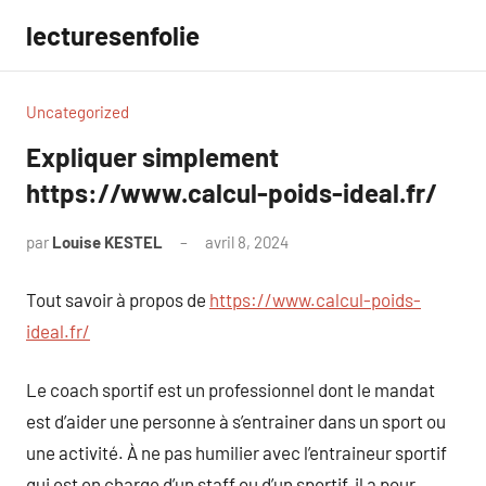
Aller
lecturesenfolie
au
contenu
Uncategorized
Expliquer simplement
https://www.calcul-poids-ideal.fr/
par
Louise KESTEL
avril 8, 2024
Aucun
commentaire
Tout savoir à propos de
https://www.calcul-poids-
ideal.fr/
Le coach sportif est un professionnel dont le mandat
est d’aider une personne à s’entrainer dans un sport ou
une activité. À ne pas humilier avec l’entraineur sportif
qui est en charge d’un staff ou d’un sportif, il a pour