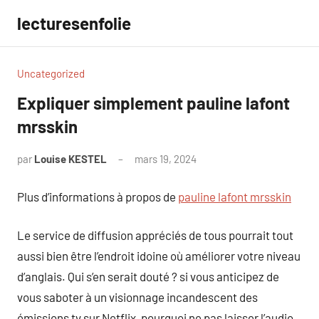
Aller
lecturesenfolie
au
contenu
Uncategorized
Expliquer simplement pauline lafont
mrsskin
par
Louise KESTEL
mars 19, 2024
Aucun
commentaire
Plus d’informations à propos de
pauline lafont mrsskin
Le service de diffusion appréciés de tous pourrait tout
aussi bien être l’endroit idoine où améliorer votre niveau
d’anglais. Qui s’en serait douté ? si vous anticipez de
vous saboter à un visionnage incandescent des
émissions tv sur Netflix, pourquoi ne pas laisser l’audio