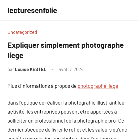
Aller
lecturesenfolie
au
contenu
Uncategorized
Expliquer simplement photographe
liege
par
Louise KESTEL
avril 17, 2024
Aucun
commentaire
Plus d’informations à propos de
photographe liege
dans l’optique de réaliser la photograhie illustrant leur
activité, les entreprises peuvent être apportées à
solliciter un professionnel de la photographie pro. Ce
dernier s’occupe de livrer le reflet et les valeurs qu’une
société rêve via des ces photos. dans l’optique de