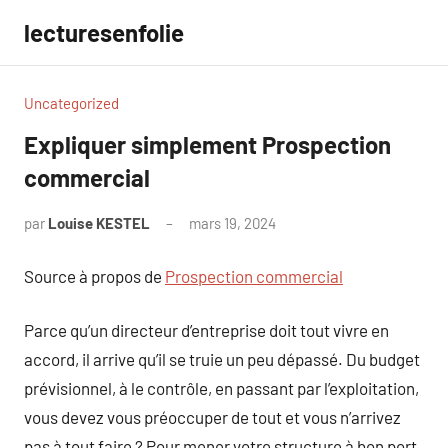
Aller
lecturesenfolie
au
contenu
Uncategorized
Expliquer simplement Prospection
commercial
par
Louise KESTEL
mars 19, 2024
Aucun
commentaire
Source à propos de
Prospection commercial
Parce qu’un directeur d’entreprise doit tout vivre en
accord, il arrive qu’il se truie un peu dépassé. Du budget
prévisionnel, à le contrôle, en passant par l’exploitation,
vous devez vous préoccuper de tout et vous n’arrivez
pas à tout faire ? Pour mener votre structure à bon port,