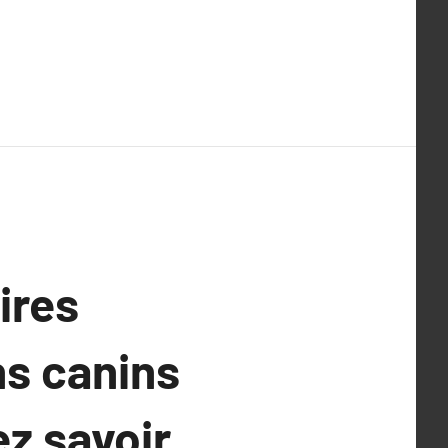
ires
s canins
ez savoir