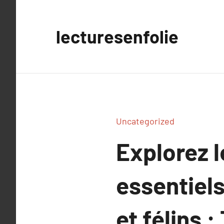
Aller
au
lecturesenfolie
contenu
Uncategorized
Explorez 
essentiel
et félins 