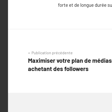
forte et de longue durée s
Navigation
Publication précédente
Maximiser votre plan de médias
de
achetant des followers
l’article