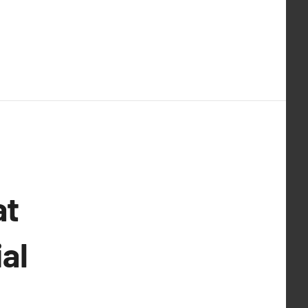
at
al