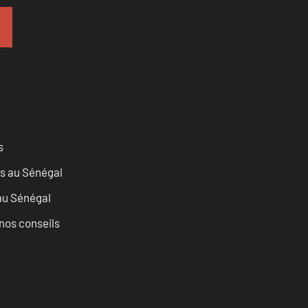
s
as au Sénégal
 au Sénégal
nos conseils