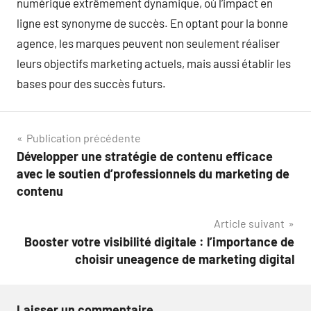
numérique extrêmement dynamique, où l’impact en
ligne est synonyme de succès. En optant pour la bonne
agence, les marques peuvent non seulement réaliser
leurs objectifs marketing actuels, mais aussi établir les
bases pour des succès futurs.
Navigation
Publication précédente
Développer une stratégie de contenu efficace
de
avec le soutien d’professionnels du marketing de
l’article
contenu
Article suivant
Booster votre visibilité digitale : l’importance de
choisir uneagence de marketing digital
Laisser un commentaire