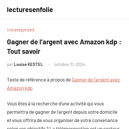
Aller
lecturesenfolie
au
contenu
Uncategorized
Gagner de l’argent avec Amazon kdp :
Tout savoir
par
Louise KESTEL
octobre 31, 2024
Aucun
commentaire
Texte de référence à propos de
Gagner de l’argent avec
Amazon kdp
Vous êtes à la recherche d’une activité qui vous
permettra de gagner de l’argent depuis votre domicile
et vous offrira de vous organiser de votre convenance
selon vos objectifs ? La téléprospection est un secteur