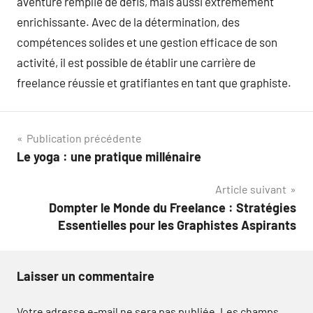
aventure remplie de défis, mais aussi extrêmement
enrichissante. Avec de la détermination, des
compétences solides et une gestion efficace de son
activité, il est possible de établir une carrière de
freelance réussie et gratifiantes en tant que graphiste.
Navigation
Publication précédente
Le yoga : une pratique millénaire
de
Article suivant
l’article
Dompter le Monde du Freelance : Stratégies
Essentielles pour les Graphistes Aspirants
Laisser un commentaire
Votre adresse e-mail ne sera pas publiée.
Les champs