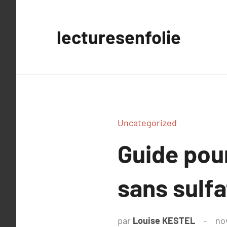
Aller
au
lecturesenfolie
contenu
Uncategorized
Guide pour
sans sulf
par
Louise KESTEL
no