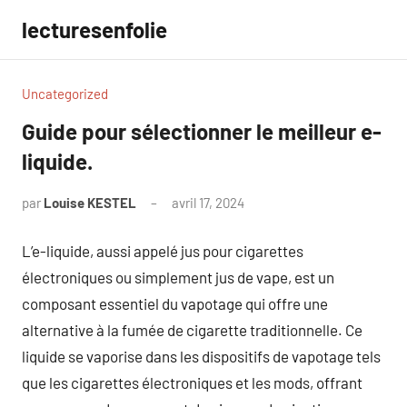
Aller
lecturesenfolie
au
contenu
Uncategorized
Guide pour sélectionner le meilleur e-
liquide.
par
Louise KESTEL
avril 17, 2024
Aucun
commentaire
L’e-liquide, aussi appelé jus pour cigarettes
électroniques ou simplement jus de vape, est un
composant essentiel du vapotage qui offre une
alternative à la fumée de cigarette traditionnelle. Ce
liquide se vaporise dans les dispositifs de vapotage tels
que les cigarettes électroniques et les mods, offrant