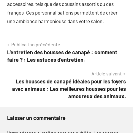
accessoires, tels que des coussins assortis ou des
franges. Ces personnalisations permettent de créer
une ambiance harmonieuse dans votre salon.
Navigation
Publication précédente
L’entretien des housses de canapé : comment
de
faire ? : Les astuces d’entretien.
l’article
Article suivant
Les housses de canapé idéales pour les foyers
avec animaux : Les meilleures housses pour les
amoureux des animaux.
Laisser un commentaire
Votre adresse e-mail ne sera pas publiée.
Les champs